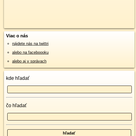
Viac o nás
nájdete nás na twittri
alebo na faceboooku
alebo aj v správach
kde hľadať
čo hľadať