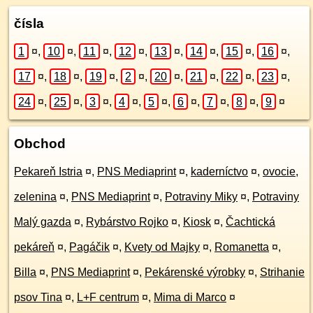
čísla
1
¤
,
10
¤
,
11
¤
,
12
¤
,
13
¤
,
14
¤
,
15
¤
,
16
¤
,
17
¤
,
18
¤
,
19
¤
,
2
¤
,
20
¤
,
21
¤
,
22
¤
,
23
¤
,
24
¤
,
25
¤
,
3
¤
,
4
¤
,
5
¤
,
6
¤
,
7
¤
,
8
¤
,
9
¤
Obchod
Pekareň Istria
¤
,
PNS Mediaprint
¤
,
kaderníctvo
¤
,
ovocie,
zelenina
¤
,
PNS Mediaprint
¤
,
Potraviny Miky
¤
,
Potraviny
Malý gazda
¤
,
Rybárstvo Rojko
¤
,
Kiosk
¤
,
Čachtická
pekáreň
¤
,
Pagáčik
¤
,
Kvety od Majky
¤
,
Romanetta
¤
,
Billa
¤
,
PNS Mediaprint
¤
,
Pekárenské výrobky
¤
,
Strihanie
psov Tina
¤
,
L+F centrum
¤
,
Mima di Marco
¤