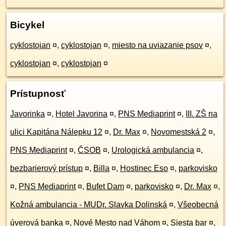
Bicykel
cyklostojan
¤
,
cyklostojan
¤
,
miesto na uviazanie psov
¤
,
cyklostojan
¤
,
cyklostojan
¤
Prístupnosť
Javorinka
¤
,
Hotel Javorina
¤
,
PNS Mediaprint
¤
,
III. ZŠ na
ulici Kapitána Nálepku 12
¤
,
Dr. Max
¤
,
Novomestská 2
¤
,
PNS Mediaprint
¤
,
ČSOB
¤
,
Urologická ambulancia
¤
,
bezbarierový prístup
¤
,
Billa
¤
,
Hostinec Eso
¤
,
parkovisko
¤
,
PNS Mediaprint
¤
,
Bufet Dam
¤
,
parkovisko
¤
,
Dr. Max
¤
,
Kožná ambulancia - MUDr. Slavka Dolinská
¤
,
Všeobecná
úverová banka
¤
,
Nové Mesto nad Váhom
¤
,
Siesta bar
¤
,