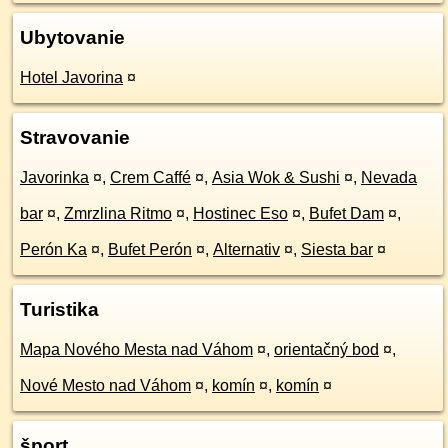
Ubytovanie
Hotel Javorina
¤
Stravovanie
Javorinka
¤
,
Crem Caffé
¤
,
Asia Wok & Sushi
¤
,
Nevada
bar
¤
,
Zmrzlina Ritmo
¤
,
Hostinec Eso
¤
,
Bufet Dam
¤
,
Perón Ka
¤
,
Bufet Perón
¤
,
Alternativ
¤
,
Siesta bar
¤
Turistika
Mapa Nového Mesta nad Váhom
¤
,
orientačný bod
¤
,
Nové Mesto nad Váhom
¤
,
komín
¤
,
komín
¤
šport