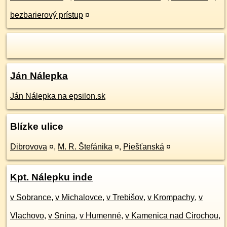
bezbarierový prístup
¤
Ján Nálepka
Ján Nálepka na epsilon.sk
Blízke ulice
Dibrovova
¤
,
M. R. Štefánika
¤
,
Piešťanská
¤
Kpt. Nálepku inde
v Sobrance
,
v Michalovce
,
v Trebišov
,
v Krompachy
,
v
Vlachovo
,
v Snina
,
v Humenné
,
v Kamenica nad Cirochou
,