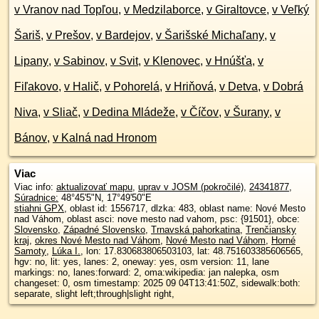
v Vranov nad Topľou
,
v Medzilaborce
,
v Giraltovce
,
v Veľký
Šariš
,
v Prešov
,
v Bardejov
,
v Šarišské Michaľany
,
v
Lipany
,
v Sabinov
,
v Svit
,
v Klenovec
,
v Hnúšťa
,
v
Fiľakovo
,
v Halič
,
v Pohorelá
,
v Hriňová
,
v Detva
,
v Dobrá
Niva
,
v Sliač
,
v Dedina Mládeže
,
v Číčov
,
v Šurany
,
v
Bánov
,
v Kalná nad Hronom
Viac
Viac info:
aktualizovať mapu
,
uprav v JOSM (pokročilé)
,
24341877
,
Súradnice:
48°45'5"N
,
17°49'50"E
stiahni GPX
, oblast id: 1556717, dlzka: 483, oblast name: Nové Mesto
nad Váhom, oblast asci: nove mesto nad vahom, psc: {91501}, obce:
Slovensko
,
Západné Slovensko
,
Trnavská pahorkatina
,
Trenčiansky
kraj
,
okres Nové Mesto nad Váhom
,
Nové Mesto nad Váhom
,
Horné
Samoty
,
Lúka I.
, lon: 17.830683806503103, lat: 48.751603385606565,
hgv: no, lit: yes, lanes: 2, oneway: yes, osm version: 11, lane
markings: no, lanes:forward: 2, oma:wikipedia: jan nalepka, osm
changeset: 0, osm timestamp: 2025 09 04T13:41:50Z, sidewalk:both:
separate, slight left;through|slight right,