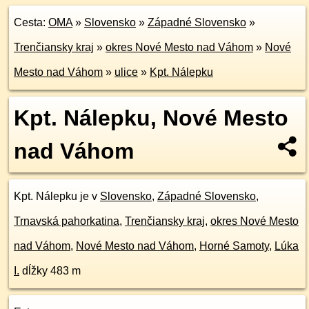
Cesta:
OMA
»
Slovensko
»
Západné Slovensko
»
Trenčiansky kraj
»
okres Nové Mesto nad Váhom
»
Nové
Mesto nad Váhom
»
ulice
»
Kpt. Nálepku
Kpt. Nálepku, Nové Mesto
nad Váhom
Kpt. Nálepku je v
Slovensko
,
Západné Slovensko
,
Trnavská pahorkatina
,
Trenčiansky kraj
,
okres Nové Mesto
nad Váhom
,
Nové Mesto nad Váhom
,
Horné Samoty
,
Lúka
I.
dĺžky 483 m