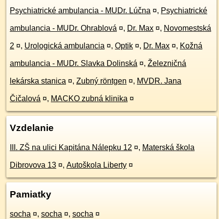
Psychiatrické ambulancia - MUDr. Lúčna
¤
,
Psychiatrické
ambulancia - MUDr. Ohrablová
¤
,
Dr. Max
¤
,
Novomestská
2
¤
,
Urologická ambulancia
¤
,
Optik
¤
,
Dr. Max
¤
,
Kožná
ambulancia - MUDr. Slavka Dolinská
¤
,
Železničná
lekárska stanica
¤
,
Zubný röntgen
¤
,
MVDR. Jana
Čičalová
¤
,
MACKO zubná klinika
¤
Vzdelanie
III. ZŠ na ulici Kapitána Nálepku 12
¤
,
Materská škola
Dibrovova 13
¤
,
Autoškola Liberty
¤
Pamiatky
socha
¤
,
socha
¤
,
socha
¤