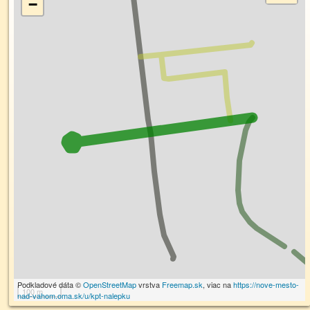
−
Podkladové dáta ©
OpenStreetMap
vrstva
Freemap.sk
, viac na
https://nove-mesto-
100 m
nad-vahom.oma.sk/u/kpt-nalepku