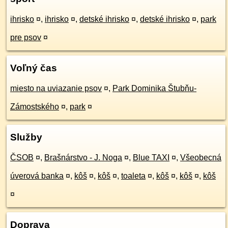
ihrisko
¤
,
ihrisko
¤
,
detské ihrisko
¤
,
detské ihrisko
¤
,
park
pre psov
¤
Voľný čas
miesto na uviazanie psov
¤
,
Park Dominika Štubňu-
Zámostského
¤
,
park
¤
Služby
ČSOB
¤
,
Brašnárstvo - J. Noga
¤
,
Blue TAXI
¤
,
Všeobecná
úverová banka
¤
,
kôš
¤
,
kôš
¤
,
toaleta
¤
,
kôš
¤
,
kôš
¤
,
kôš
¤
Doprava