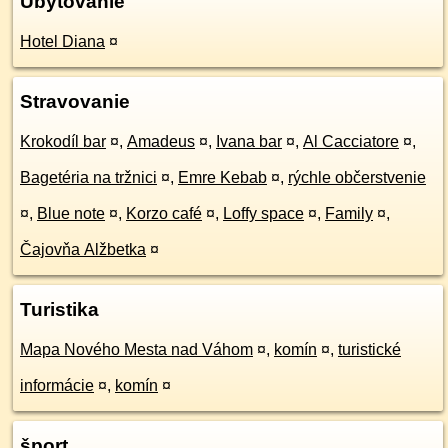
Ubytovanie
Hotel Diana
¤
Stravovanie
Krokodíl bar
¤
,
Amadeus
¤
,
Ivana bar
¤
,
Al Cacciatore
¤
,
Bagetéria na tržnici
¤
,
Emre Kebab
¤
,
rýchle občerstvenie
¤
,
Blue note
¤
,
Korzo café
¤
,
Loffy space
¤
,
Family
¤
,
Čajovňa Alžbetka
¤
Turistika
Mapa Nového Mesta nad Váhom
¤
,
komín
¤
,
turistické
informácie
¤
,
komín
¤
šport