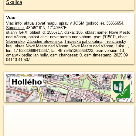
Skalica
Viac
Viac info:
aktualizovať mapu
,
uprav v JOSM (pokročilé)
,
35866654
,
Súradnice:
48°45'16"N
,
17°49'56"E
stiahni GPX
, oblast id: 1556717, dlzka: 186, oblast name: Nové Mesto
nad Váhom, oblast asci: nove mesto nad vahom, psc: {91501}, obce:
Slovensko
,
Západné Slovensko
,
Trnavská pahorkatina
,
Trenčiansky
kraj
,
okres Nové Mesto nad Váhom
,
Nové Mesto nad Váhom
,
Lúka I.
,
lon: 17.83230888413387, lat: 48.75451363368223, osm version: 13,
oma:wikipedia: jan holly, osm changeset: 0, osm timestamp: 2025 09
04T13:41:50Z,