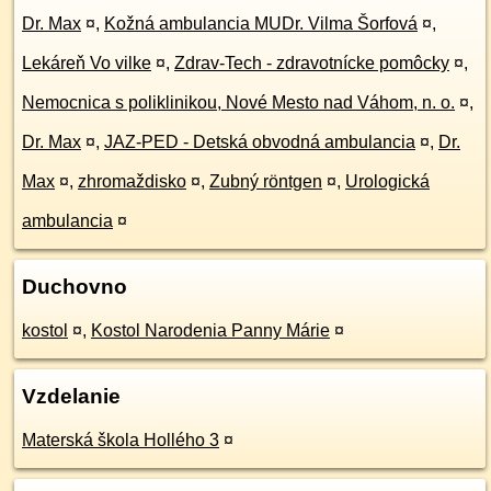
Dr. Max
¤
,
Kožná ambulancia MUDr. Vilma Šorfová
¤
,
Lekáreň Vo vilke
¤
,
Zdrav-Tech - zdravotnícke pomôcky
¤
,
Nemocnica s poliklinikou, Nové Mesto nad Váhom, n. o.
¤
,
Dr. Max
¤
,
JAZ-PED - Detská obvodná ambulancia
¤
,
Dr.
Max
¤
,
zhromaždisko
¤
,
Zubný röntgen
¤
,
Urologická
ambulancia
¤
Duchovno
kostol
¤
,
Kostol Narodenia Panny Márie
¤
Vzdelanie
Materská škola Hollého 3
¤