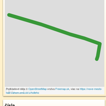
Podkladové dáta ©
OpenStreetMap
vrstva
Freemap.sk
, viac na
https://nove-mesto-
30 m
nad-vahom.oma.sk/u/holleho
čísla