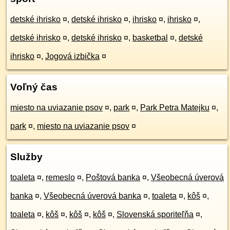
detské ihrisko
¤
,
detské ihrisko
¤
,
ihrisko
¤
,
ihrisko
¤
,
detské ihrisko
¤
,
detské ihrisko
¤
,
basketbal
¤
,
detské
ihrisko
¤
,
Jogová izbička
¤
Voľný čas
miesto na uviazanie psov
¤
,
park
¤
,
Park Petra Matejku
¤
,
park
¤
,
miesto na uviazanie psov
¤
Služby
toaleta
¤
,
remeslo
¤
,
Poštová banka
¤
,
Všeobecná úverová
banka
¤
,
Všeobecná úverová banka
¤
,
toaleta
¤
,
kôš
¤
,
toaleta
¤
,
kôš
¤
,
kôš
¤
,
kôš
¤
,
Slovenská sporiteľňa
¤
,