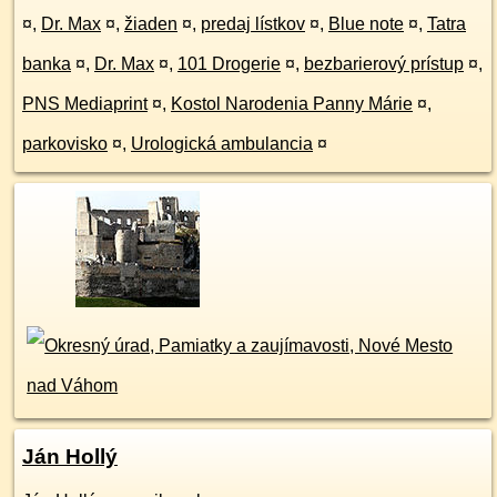
¤
,
Dr. Max
¤
,
žiaden
¤
,
predaj lístkov
¤
,
Blue note
¤
,
Tatra
banka
¤
,
Dr. Max
¤
,
101 Drogerie
¤
,
bezbarierový prístup
¤
,
PNS Mediaprint
¤
,
Kostol Narodenia Panny Márie
¤
,
parkovisko
¤
,
Urologická ambulancia
¤
Ján Hollý