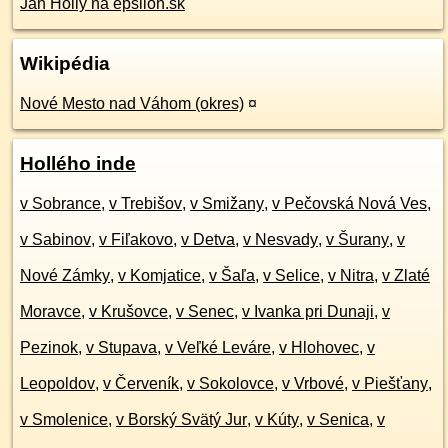
Ján Hollý na epsilon.sk
Wikipédia
Nové Mesto nad Váhom (okres)
¤
Hollého inde
v Sobrance
,
v Trebišov
,
v Smižany
,
v Pečovská Nová Ves
,
v Sabinov
,
v Fiľakovo
,
v Detva
,
v Nesvady
,
v Šurany
,
v
Nové Zámky
,
v Komjatice
,
v Šaľa
,
v Selice
,
v Nitra
,
v Zlaté
Moravce
,
v Krušovce
,
v Senec
,
v Ivanka pri Dunaji
,
v
Pezinok
,
v Stupava
,
v Veľké Leváre
,
v Hlohovec
,
v
Leopoldov
,
v Červeník
,
v Sokolovce
,
v Vrbové
,
v Piešťany
,
v Smolenice
,
v Borský Svätý Jur
,
v Kúty
,
v Senica
,
v