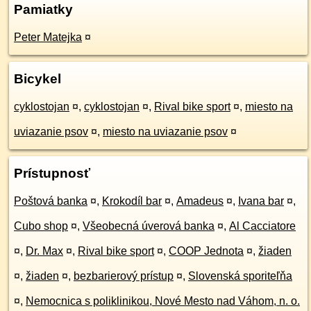
Pamiatky
Peter Matejka
¤
Bicykel
cyklostojan
¤
,
cyklostojan
¤
,
Rival bike sport
¤
,
miesto na
uviazanie psov
¤
,
miesto na uviazanie psov
¤
Prístupnosť
Poštová banka
¤
,
Krokodíl bar
¤
,
Amadeus
¤
,
Ivana bar
¤
,
Cubo shop
¤
,
Všeobecná úverová banka
¤
,
Al Cacciatore
¤
,
Dr. Max
¤
,
Rival bike sport
¤
,
COOP Jednota
¤
,
žiaden
¤
,
žiaden
¤
,
bezbarierový prístup
¤
,
Slovenská sporiteľňa
¤
,
Nemocnica s poliklinikou, Nové Mesto nad Váhom, n. o.