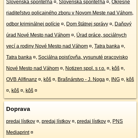
Slovenská sporiteľňa
¤
,
Slovenská sporiteľňa
¤
,
Okresné
riaditeľstvo policajného zboru v Novom Meste nad Váhom,
odbor kriminálnej polície
¤
,
Dom štátnej správy
¤
,
Daňový
úrad Nové Mesto nad Váhom
¤
,
Úrad práce, sociálnych
vecí a rodiny Nové Mesto nad Váhom
¤
,
Tatra banka
¤
,
Tatra banka
¤
,
Sociálna poisťovňa, vysunuté pracovisko
Nové Mesto nad Váhom
¤
,
Notizen spol. s r.o.
¤
,
kôš
¤
,
OVB Allfinanz
¤
,
kôš
¤
,
Brašnárstvo - J. Noga
¤
,
ING
¤
,
kôš
¤
,
kôš
¤
,
kôš
¤
Doprava
predaj lístkov
¤
,
predaj lístkov
¤
,
predaj lístkov
¤
,
PNS
Mediaprint
¤