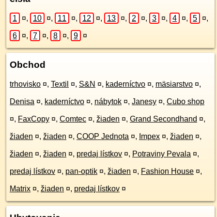
1
¤
,
10
¤
,
11
¤
,
12
¤
,
13
¤
,
2
¤
,
3
¤
,
4
¤
,
5
¤
,
6
¤
,
7
¤
,
8
¤
,
9
¤
Obchod
trhovisko
¤
,
Textil
¤
,
S&N
¤
,
kaderníctvo
¤
,
mäsiarstvo
¤
,
Denisa
¤
,
kaderníctvo
¤
,
nábytok
¤
,
Janesy
¤
,
Cubo shop
¤
,
FaxCopy
¤
,
Comtec
¤
,
žiaden
¤
,
Grand Secondhand
¤
,
žiaden
¤
,
žiaden
¤
,
COOP Jednota
¤
,
Impex
¤
,
žiaden
¤
,
žiaden
¤
,
žiaden
¤
,
predaj lístkov
¤
,
Potraviny Pevala
¤
,
predaj lístkov
¤
,
pan-optik
¤
,
žiaden
¤
,
Fashion House
¤
,
Matrix
¤
,
žiaden
¤
,
predaj lístkov
¤